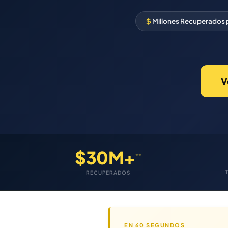
Millones Recuperados
V
$30M+
**
RECUPERADOS
EN 60 SEGUNDOS