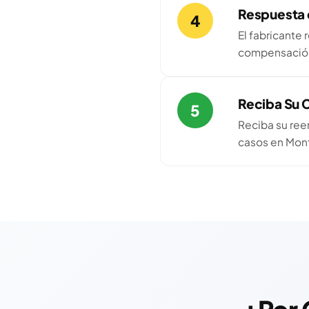
Respuesta 
4
El fabricante 
compensación.
Reciba Su
5
Reciba su ree
casos en Mont