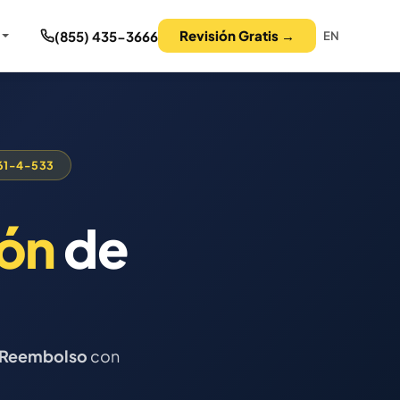
Revisión Gratis →
(855) 435-3666
EN
§61-4-533
món
de
n Reembolso
con