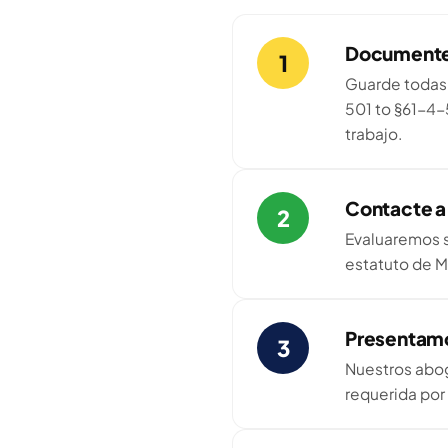
Documente
1
Guarde todas 
501 to §61-4-
trabajo.
Contacte a
2
Evaluaremos s
estatuto de Mo
Presentam
3
Nuestros abog
requerida por