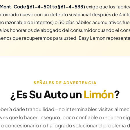
(Mont. Code §61-4-501 to §61-4-533)
exige que los fabri
orizado nuevo con un defecto sustancial después de 4 inte
 razonable de intentos) o 30 días hábiles acumulativos fuer
ga los honorarios de abogado del consumidor cuando el con
enos que recuperemos para usted. Easy Lemon representa 
SEÑALES DE ADVERTENCIA
¿Es Su Auto un
Limón
?
ería darle tranquilidad—no interminables visitas al mecá
ves que lo hacen inseguro, poco confiable o reducen si
nte o concesionario no ha logrado solucionar el problema 