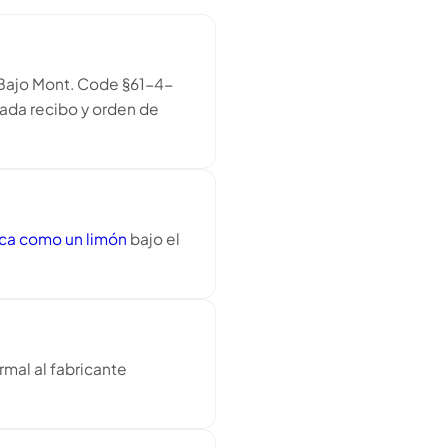
 Bajo Mont. Code §61-4-
cada recibo y orden de
fica como un limón
bajo el
mal al fabricante