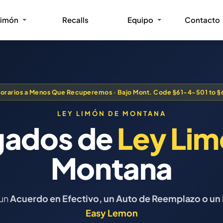
Limón
Recalls
Equipo
Contacto
norarios a Menos Que Recuperemos · Bajo Mont. Code §61-4-501 to 
LEY LIMÓN DE MONTANA
ados de
Ley Li
Montana
 un
Acuerdo en Efectivo, un Auto de Reemplazo o u
Easy Lemon