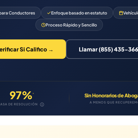
 para Conductores
Enfoque basado en estatuto
Vehícul
Proceso Rápido y Sencillo
erificar Si Califico →
Llamar (855) 435-36
97%
*
Sin Honorarios de Abo
A MENOS QUE RECUPERE
ⓘ
TASA DE RESOLUCIÓN