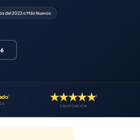
os del 2022 o Más Nuevos
66
★★★★★
†
§
gado
MOS
CALIFICACIÓN