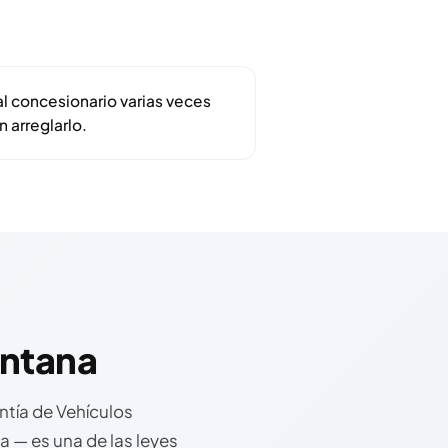
al concesionario varias veces
 arreglarlo.
ntana
tía de Vehículos
 — es una de las leyes