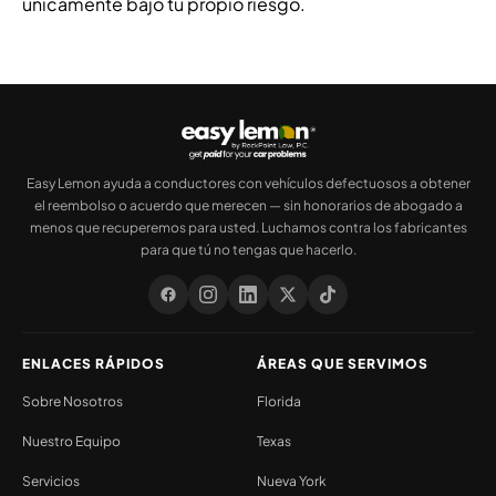
únicamente bajo tu propio riesgo.
Easy Lemon ayuda a conductores con vehículos defectuosos a obtener
el reembolso o acuerdo que merecen — sin honorarios de abogado a
menos que recuperemos para usted. Luchamos contra los fabricantes
para que tú no tengas que hacerlo.
ENLACES RÁPIDOS
ÁREAS QUE SERVIMOS
Sobre Nosotros
Florida
Nuestro Equipo
Texas
Servicios
Nueva York