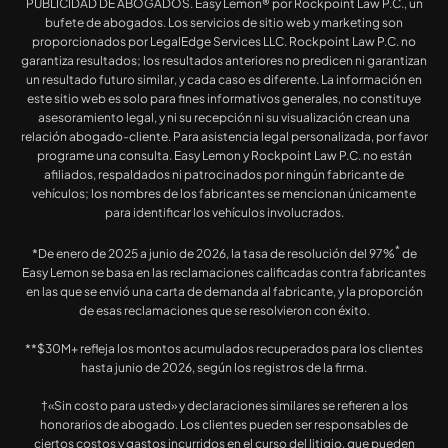
PUBLICIDAD DE ABOGADOS. Easy Lemon® por Rockpoint Law P.C., un
bufete de abogados. Los servicios de sitio web y marketing son
proporcionados por LegalEdge Services LLC. Rockpoint Law P.C. no
garantiza resultados; los resultados anteriores no predicen ni garantizan
un resultado futuro similar, y cada caso es diferente. La información en
este sitio web es solo para fines informativos generales, no constituye
asesoramiento legal, y ni su recepción ni su visualización crean una
relación abogado-cliente. Para asistencia legal personalizada, por favor
programe una consulta. Easy Lemon y Rockpoint Law P.C. no están
afiliados, respaldados ni patrocinados por ningún fabricante de
vehículos; los nombres de los fabricantes se mencionan únicamente
para identificar los vehículos involucrados.
*
*De enero de 2025 a junio de 2026, la tasa de resolución del 97%
de
Easy Lemon se basa en las reclamaciones calificadas contra fabricantes
en las que se envió una carta de demanda al fabricante, y la proporción
de esas reclamaciones que se resolvieron con éxito.
**$30M+ refleja los montos acumulados recuperados para los clientes
hasta junio de 2026, según los registros de la firma.
†«Sin costo para usted» y declaraciones similares se refieren a los
honorarios de abogado. Los clientes pueden ser responsables de
ciertos costos y gastos incurridos en el curso del litigio, que pueden