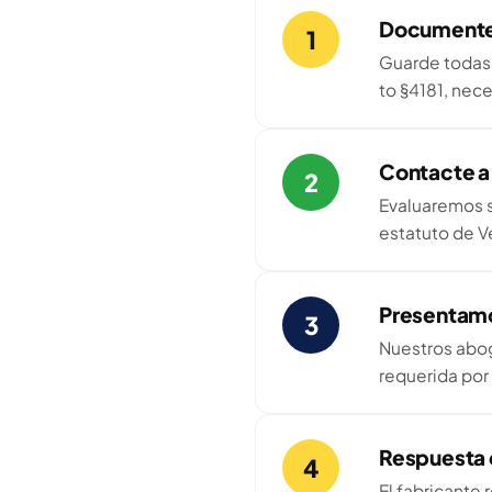
Documente
1
Guarde todas l
to §4181, nec
Contacte a
2
Evaluaremos s
estatuto de Ve
Presentam
3
Nuestros abog
requerida por V
Respuesta 
4
El fabricante 