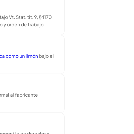
 Vt. Stat. tit. 9, §4170
o y orden de trabajo.
fica como un limón
bajo el
mal al fabricante
 Vermont le da derecho a