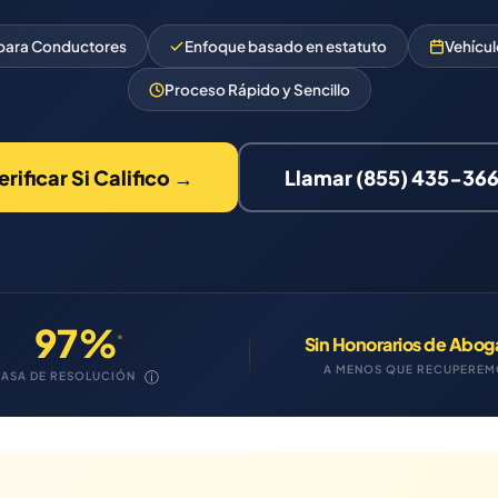
 para Conductores
Enfoque basado en estatuto
Vehícul
Proceso Rápido y Sencillo
erificar Si Califico →
Llamar (855) 435-36
97%
*
Sin Honorarios de Abo
A MENOS QUE RECUPERE
ⓘ
TASA DE RESOLUCIÓN