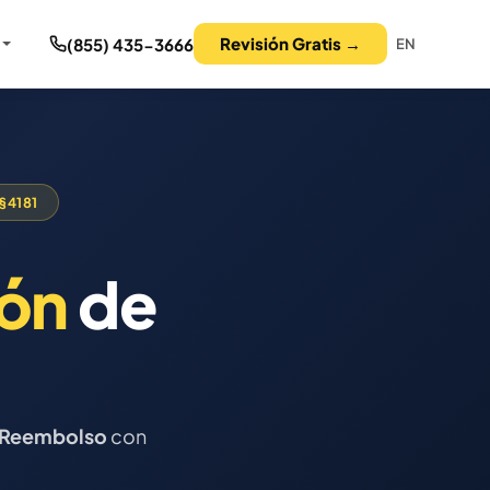
Revisión Gratis →
(855) 435-3666
EN
 §4181
món
de
n Reembolso
con