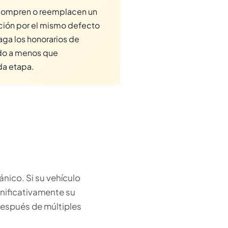
ecompren o reemplacen un
ción por el mismo defecto
paga los honorarios de
do a menos que
da etapa.
nico. Si su vehículo
gnificativamente su
después de múltiples