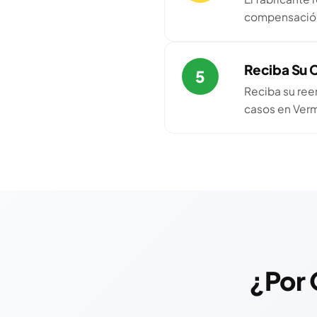
compensación.
Reciba Su
5
Reciba su ree
casos en Verm
¿Por 