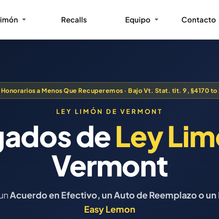
Limón
Recalls
Equipo
Contacto
 Honorarios a Menos Que Recuperemos · Bajo Vt. Stat. tit. 9, §4170 to
LEY LIMÓN DE VERMONT
ados de
Ley Li
Vermont
 un
Acuerdo en Efectivo, un Auto de Reemplazo o u
Easy Lemon