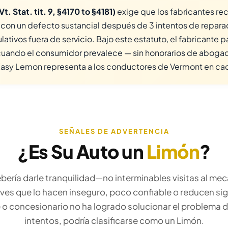
. Stat. tit. 9, §4170 to §4181)
exige que los fabricantes r
 con un defecto sustancial después de 3 intentos de repara
ativos fuera de servicio. Bajo este estatuto, el fabricante 
uando el consumidor prevalece — sin honorarios de aboga
asy Lemon representa a los conductores de Vermont en ca
SEÑALES DE ADVERTENCIA
¿Es Su Auto un
Limón
?
ería darle tranquilidad—no interminables visitas al mecá
ves que lo hacen inseguro, poco confiable o reducen si
nte o concesionario no ha logrado solucionar el problema 
intentos, podría clasificarse como un Limón.