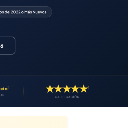
os del 2022 o Más Nuevos
66
★★★★★
†
§
gado
MOS
CALIFICACIÓN