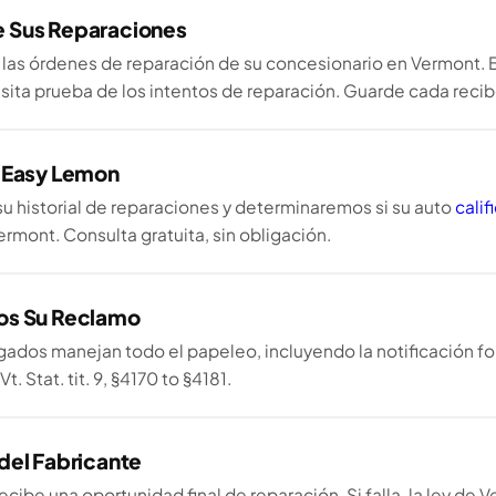
 Sus Reparaciones
as órdenes de reparación de su concesionario en Vermont. Bajo
esita prueba de los intentos de reparación. Guarde cada recib
 Easy Lemon
u historial de reparaciones y determinaremos si su auto
cali
rmont. Consulta gratuita, sin obligación.
os Su Reclamo
ados manejan todo el papeleo, incluyendo la notificación for
t. Stat. tit. 9, §4170 to §4181.
del Fabricante
recibe una oportunidad final de reparación. Si falla, la ley de