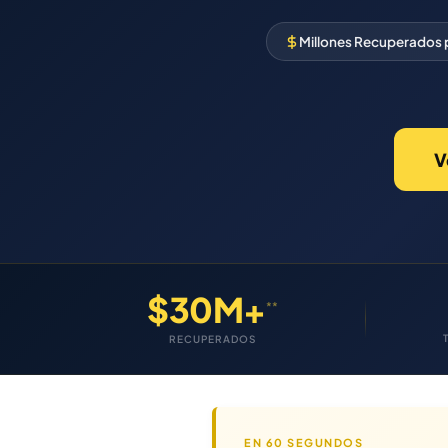
Millones Recuperados
V
$30M+
**
RECUPERADOS
EN 60 SEGUNDOS