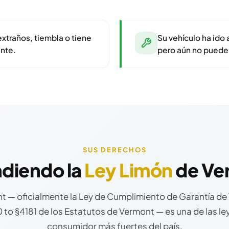
extraños, tiembla o tiene
Su vehículo ha ido 
nte.
pero aún no pueden
SUS DERECHOS
diendo la
Ley Limón
de Ve
 — oficialmente la Ley de Cumplimiento de Garantía de
170 to §4181 de los Estatutos de Vermont — es una de las l
consumidor más fuertes del país.