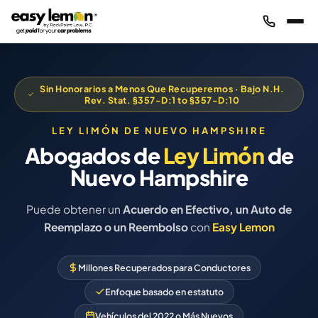
Sin Honorarios a Menos Que Recuperemos · Bajo N.H.
Rev. Stat. §357-D:1 to §357-D:10
LEY LIMÓN DE NUEVO HAMPSHIRE
Abogados de
Ley Limón
de
Nuevo Hampshire
Puede obtener un
Acuerdo en Efectivo, un Auto de
Reemplazo o un Reembolso
con
Easy Lemon
Millones Recuperados para Conductores
Enfoque basado en estatuto
Vehículos del 2022 o Más Nuevos