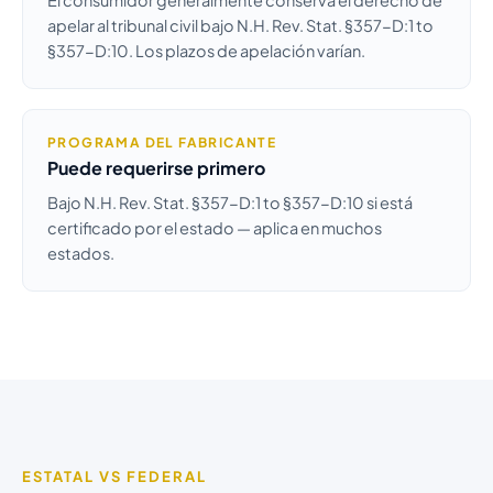
El consumidor generalmente conserva el derecho de
apelar al tribunal civil bajo N.H. Rev. Stat. §357-D:1 to
§357-D:10. Los plazos de apelación varían.
PROGRAMA DEL FABRICANTE
Puede requerirse primero
Bajo N.H. Rev. Stat. §357-D:1 to §357-D:10 si está
certificado por el estado — aplica en muchos
estados.
ESTATAL VS FEDERAL