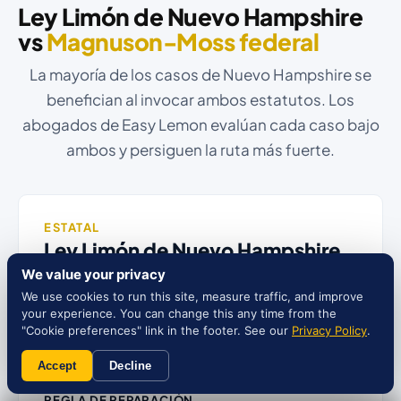
Ley Limón de Nuevo Hampshire
vs
Magnuson-Moss federal
La mayoría de los casos de Nuevo Hampshire se
benefician al invocar ambos estatutos. Los
abogados de Easy Lemon evalúan cada caso bajo
ambos y persiguen la ruta más fuerte.
ESTATAL
Ley Limón de Nuevo Hampshire
We value your privacy
LÍMITE DE TIEMPO
We use cookies to run this site, measure traffic, and improve
Dentro del período de garantía
your experience. You can change this any time from the
"Cookie preferences" link in the footer. See our
Privacy Policy
.
VEHÍCULOS
Vehículos nuevos + arrendamientos
Accept
Decline
REGLA DE REPARACIÓN