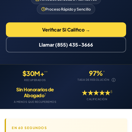
Proceso Rápido y Sencillo
Verificar Si Califico →
Llamar (855) 435-3666
97%
$30M+
*
**
ⓘ
TASA DE RESOLUCIÓN
RECUPERADOS
Sin Honorarios de
★★★★★
§
†
Abogado
CALIFICACIÓN
A MENOS QUE RECUPEREMOS
EN 60 SEGUNDOS